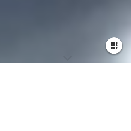
Galerie
Ein Großteil meiner Arbeiten sind Unikate und nach dem
Verkauf nicht mehr in identischer Form erhältlich.
Nacharbeitungen im selben oder ähnlichen Stil sind jedoch
nach wie vor möglich.